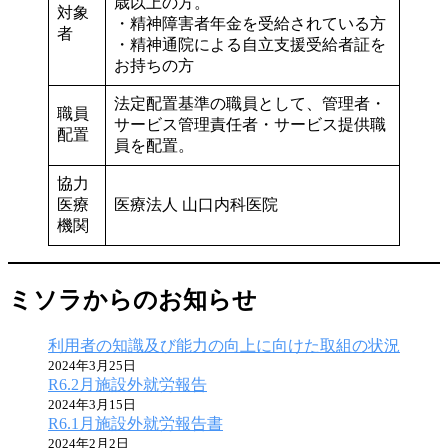
歳以上の方。
対象
・精神障害者年金を受給されている方
者
・精神通院による自立支援受給者証を
お持ちの方
法定配置基準の職員として、管理者・
職員
サービス管理責任者・サービス提供職
配置
員を配置。
協力
医療
医療法人 山口内科医院
機関
ミソラからのお知らせ
利用者の知識及び能力の向上に向けた取組の状況
2024年3月25日
R6.2月施設外就労報告
2024年3月15日
R6.1月施設外就労報告書
2024年2月2日