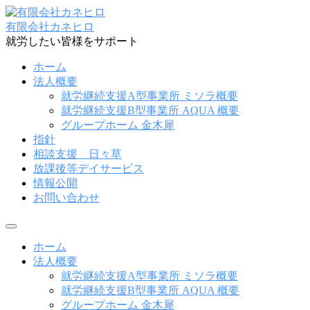
コ
ン
有限会社カネヒロ
テ
就労したい皆様をサポート
ン
ホーム
ツ
法人概要
へ
就労継続支援A型事業所 ミソラ概要
ス
就労継続支援B型事業所 AQUA 概要
キ
グループホーム 金木犀
ッ
指針
プ
相談支援 日々草
放課後等デイサービス
情報公開
お問い合わせ
メ
ニ
ホーム
ュ
法人概要
ー
就労継続支援A型事業所 ミソラ概要
就労継続支援B型事業所 AQUA 概要
グループホーム 金木犀