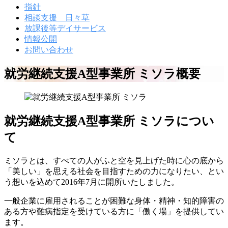
指針
相談支援 日々草
放課後等デイサービス
情報公開
お問い合わせ
就労継続支援A型事業所 ミソラ概要
就
就労継続支援A型事業所 ミソラについ
労
て
継
続
ミソラとは、すべての人がふと空を見上げた時に心の底から
「美しい」を思える社会を目指すための力になりたい、とい
支
う想いを込めて2016年7月に開所いたしました。
援
一般企業に雇用されることが困難な身体・精神・知的障害の
A
ある方や難病指定を受けている方に「働く場」を提供してい
型
ます。