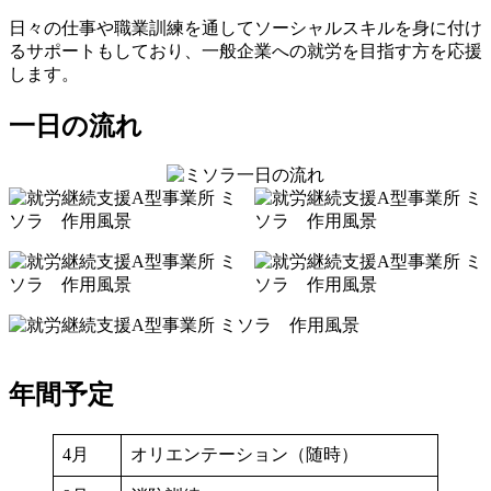
事
日々の仕事や職業訓練を通してソーシャルスキルを身に付け
るサポートもしており、一般企業への就労を目指す方を応援
業
します。
所
一日の流れ
ミ
ソ
ラ
概
要
2021
年
10
月
年間予定
14
日
by
4月
オリエンテーション（随時）
b-
conect