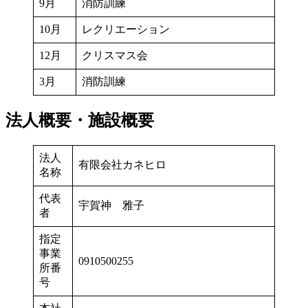
9月
消防訓練
10月
レクリエーション
12月
クリスマス会
3月
消防訓練
法人概要・施設概要
法人
有限会社カネヒロ
名称
代表
宇賀神 雅子
者
指定
事業
0910500255
所番
号