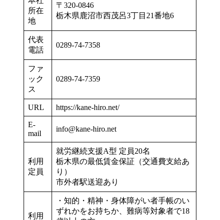
本社
〒320-0846
所在
栃木県鹿沼市西茂呂3丁目21番地6
地
代表
0289-74-7358
電話
ファ
ック
0289-74-7359
ス
URL
https://kane-hiro.net/
E-
info@kane-hiro.net
mail
就労継続支援A型 定員20名
利用
栃木県の最低賃金保証（交通費支給あ
定員
り）
市外者駅送迎あり
・知的・精神・身体障がい者手帳のい
ずれかをお持ちか、難病等対象者で18
利用