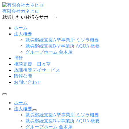
コ
ン
有限会社カネヒロ
テ
就労したい皆様をサポート
ン
ホーム
ツ
法人概要
へ
就労継続支援A型事業所 ミソラ概要
ス
就労継続支援B型事業所 AQUA 概要
キ
グループホーム 金木犀
ッ
指針
プ
相談支援 日々草
放課後等デイサービス
情報公開
お問い合わせ
メ
ニ
ホーム
ュ
法人概要
ー
子
就労継続支援A型事業所 ミソラ概要
メ
就労継続支援B型事業所 AQUA 概要
ニ
グループホーム 金木犀
ュ