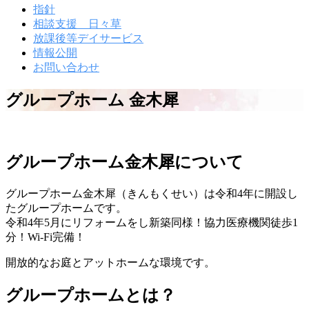
指針
ー
を
相談支援 日々草
閉
放課後等デイサービス
じ
情報公開
る
お問い合わせ
グループホーム 金木犀
グ
グループホーム金木犀について
ル
ー
グループホーム金木犀（きんもくせい）は令和4年に開設し
たグループホームです。
プ
令和4年5月にリフォームをし新築同様！協力医療機関徒歩1
ホ
分！Wi-Fi完備！
ー
開放的なお庭とアットホームな環境です。
ム
グループホームとは？
金