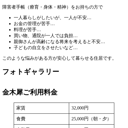
木
障害者手帳（療育・身体・精神）をお持ちの方で
犀
一人暮らしがしたいが、一人が不安…
お金の管理が苦手…
2025
料理が苦手…
年
買い物、通院が一人では負担…
2
親御さんが高齢になる将来を考えると不安…
月
子どもの自立をさせたいなど…
20
日
このような悩みがある方が安心して暮らせる住居です。
by
b-
フォトギャラリー
conect
金木犀ご利用料金
家賃
32,000円
食費
25,000円（朝・夕）