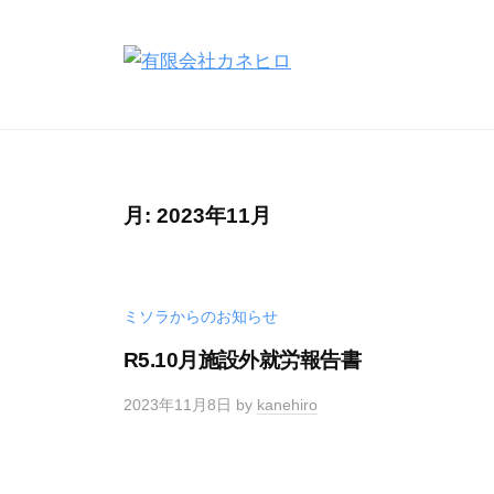
コ
ン
テ
有
就
ン
労
限
ツ
し
会
へ
た
社
ス
月:
2023年11月
い
カ
キ
皆
ネ
ッ
様
ヒ
プ
ミソラからのお知らせ
を
ロ
サ
R5.10月施設外就労報告書
ポ
2023年11月8日
by
kanehiro
ー
ト