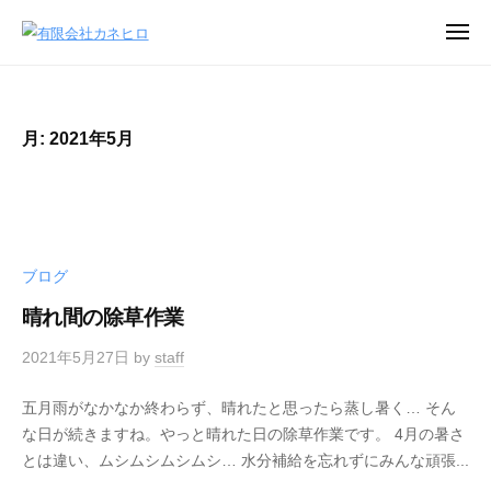
コ
メ
ン
ニ
有
就
ュ
テ
ー
限
労
ン
し
会
ツ
月:
2021年5月
た
社
へ
い
カ
ス
皆
ネ
キ
様
ヒ
ッ
を
ロ
ブログ
プ
サ
ポ
晴れ間の除草作業
ー
2021年5月27日
by
staff
ト
五月雨がなかなか終わらず、晴れたと思ったら蒸し暑く… そん
な日が続きますね。やっと晴れた日の除草作業です。 4月の暑さ
とは違い、ムシムシムシムシ… 水分補給を忘れずにみんな頑張...