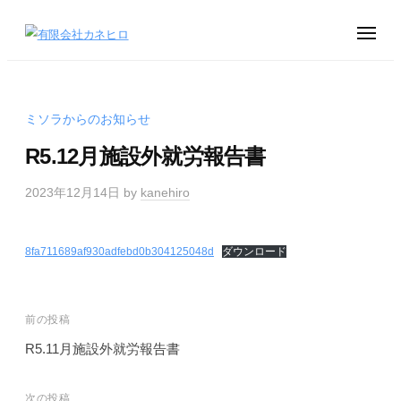
有
ュ
ー
コ
限
メ
ン
会
ニ
有
就
ュ
社
テ
ー
限
労
カ
ン
し
会
ネ
ツ
ミソラからのお知らせ
た
ヒ
社
へ
い
ロ
R5.12月施設外就労報告書
カ
ス
皆
ネ
キ
様
2023年12月14日
by
kanehiro
ヒ
ッ
を
ロ
プ
サ
8fa711689af930adfebd0b304125048d
ダウンロード
ポ
ー
ト
投
前の投稿
稿
R5.11月施設外就労報告書
ナ
ビ
次の投稿