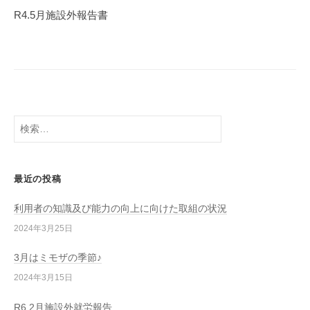
ゲ
R4.5月施設外報告書
ー
シ
ョ
ン
検
索:
最近の投稿
利用者の知識及び能力の向上に向けた取組の状況
2024年3月25日
3月はミモザの季節♪
2024年3月15日
R6.2月施設外就労報告