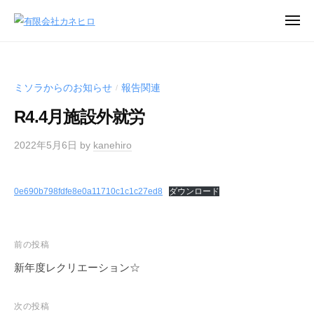
コ
メ
ン
ニ
有
就
ュ
テ
ー
限
労
ン
し
会
ツ
ミソラからのお知らせ
報告関連
/
た
社
へ
い
R4.4月施設外就労
カ
ス
皆
ネ
キ
様
2022年5月6日
by
kanehiro
ヒ
ッ
を
ロ
プ
サ
0e690b798fdfe8e0a11710c1c1c27ed8
ダウンロード
ポ
ー
ト
投
前の投稿
稿
新年度レクリエーション☆
ナ
ビ
次の投稿